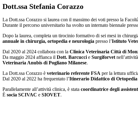
Dott.ssa Stefania Corazzo
La Dott.ssa Corazzo si laurea con il massimo dei voti presso la Facolt
Durante il percorso universitario ha svolto un internato biennale presso
Dopo la laurea, completa un tirocinio formativo di sei mesi in chirurgi
annuale in chirurgia, ortopedia e neurologia
presso l’
Istituto Vet
Dal 2020 al 2024 collabora con la
Clinica Veterinaria Città di Mon
Da maggio 2024 affianca il
Dott. Barcucci
e
Surgiforvet
nell’attivit
Veterinaria Anubis di Pogliano Milanese
.
La Dott.ssa Corazzo è
veterinario referente FSA
per la lettura uffic
Dal 2020 al 2022 ha frequentato l’
Itinerario Didattico di Ortoped
Parallelamente all’attività clinica, è stata
coordinatrice degli assistent
È
socia SCIVAC
e
SIOVET
.