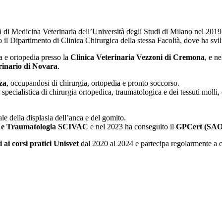
à di Medicina Veterinaria dell’Università degli Studi di Milano nel 2019
 il Dipartimento di Clinica Chirurgica della stessa Facoltà, dove ha svil
a e ortopedia presso la
Clinica Veterinaria Vezzoni di Cremona
, e n
erinario di Novara
.
za
, occupandosi di chirurgia, ortopedia e pronto soccorso.
à specialistica di chirurgia ortopedica, traumatologica e dei tessuti moll
iale della displasia dell’anca e del gomito.
ia e Traumatologia SCIVAC
e nel 2023 ha conseguito il
GPCert (SAO
i ai corsi pratici Unisvet
dal 2020 al 2024 e partecipa regolarmente a c