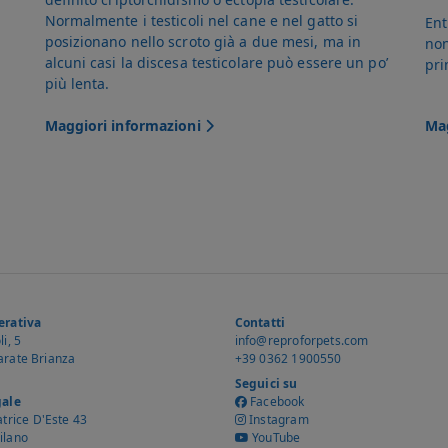
Normalmente i testicoli nel cane e nel gatto si
Ent
posizionano nello scroto già a due mesi, ma in
non
alcuni casi la discesa testicolare può essere un po’
pri
più lenta.
Maggiori informazioni
Mag
erativa
Contatti
i, 5
info@reproforpets.com
rate Brianza
+39 0362 1900550
Seguici su
gale
Facebook
atrice D'Este 43
Instagram
ilano
YouTube