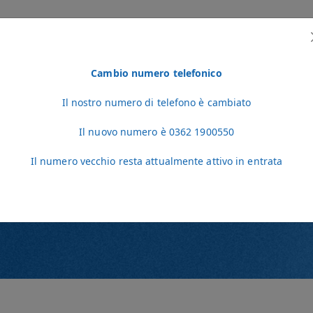
Cambio numero telefonico
EDICI
LO STAFF
NOTIZIE
VIDEO
CONTATTI
AREA PER VETERIN
Il nostro numero di telefono è cambiato
Il nuovo numero è 0362 1900550
Il numero vecchio resta attualmente attivo in entrata