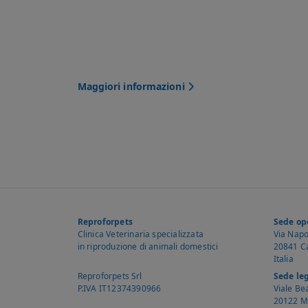
Maggiori informazioni
Reproforpets
Sede op
Clinica Veterinaria specializzata
Via Napol
in riproduzione di animali domestici
20841 Ca
Italia
Reproforpets Srl
Sede le
P.IVA IT12374390966
Viale Be
20122 M