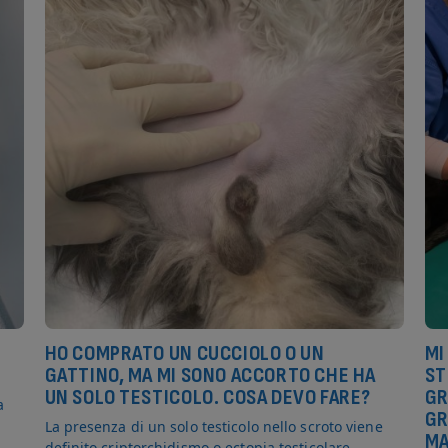
HO COMPRATO UN CUCCIOLO O UN
MI
GATTINO, MA MI SONO ACCORTO CHE HA
ST
UN SOLO TESTICOLO. COSA DEVO FARE?
GR
a
GR
La presenza di un solo testicolo nello scroto viene
MA
definito criptorchidismo o ectopia testicolare.