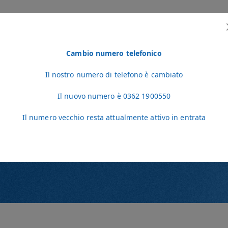
Cambio numero telefonico
EDICI
LO STAFF
NOTIZIE
VIDEO
CONTATTI
AREA PER VETERIN
Il nostro numero di telefono è cambiato
Il nuovo numero è 0362 1900550
Il numero vecchio resta attualmente attivo in entrata
I